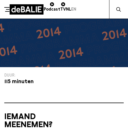
Zocht naa
Podcast
TV
NL
EN
De Balie
Meteen naar de content
DUUR
115 minuten
IEMAND
MEENEMEN?