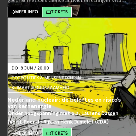
gesprek met Oekraïense activist en schrijver Vita
Kovalenko, over Russische desinformatie en de
MEER INFO
TICKETS
kracht van verhalen als wapen. Sinds de oorlog in
Oekraïne voert Rusland in verhevigde mate een
informatieoorlog, ook gericht op het Westen. Het
Kremlin verspreidt actief narratieven
DO 18 JUN / 20:00
GEOPOLITIEK & MENSENRECHTEN
KLIMAAT & DUURZAAMHEID
Nederland nucleair: de beloftes en risico’s
van kernenergie
Onder hoogspanning met o.a. Laurens Dassen
(Volt), Peer de Rijk en Henk Jumelet (CDA)
MEER INFO
TICKETS