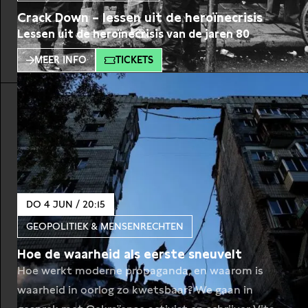
Crack Down – lessen uit de heroïnecrisis
Lessen uit de heroïnecrisis van de jaren 80
MEER INFO
TICKETS
DO 4 JUN / 20:15
GEOPOLITIEK & MENSENRECHTEN
Hoe de waarheid als eerste sneuvelt
Hoe werkt moderne propaganda, en waarom is
waarheid in oorlog zo kwetsbaar? We gaan in