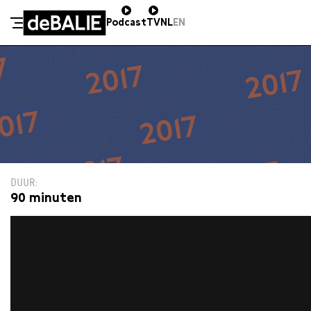
Podcast
TV
NL
EN
De Balie
Meteen naar de content
DUUR
90 minuten