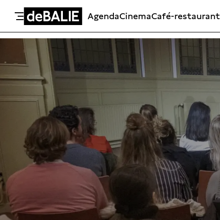
Agenda
Cinema
Café-restaurant
De Balie
Meteen naar de content