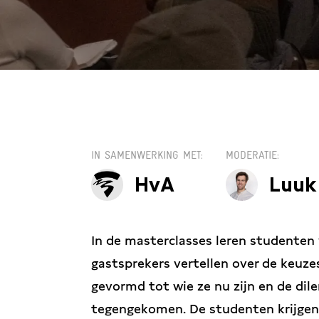
WO 2 DECEMBER 
IN SAMENWERKING MET
MODERATIE
HvA
Luuk
In de masterclasses leren studenten 
gastsprekers vertellen over de keuz
gevormd tot wie ze nu zijn en de dil
tegengekomen. De studenten krijgen