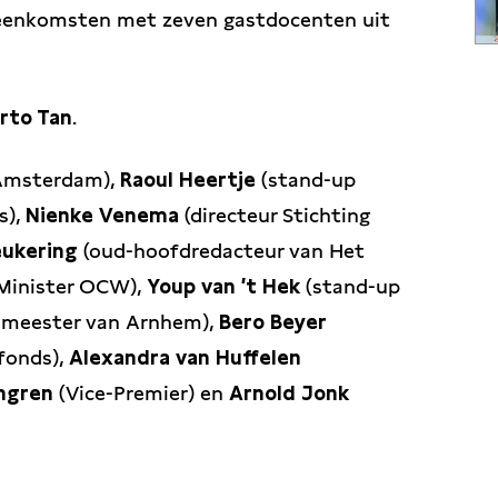
bijeenkomsten met zeven gastdocenten uit
rto Tan
.
Amsterdam),
Raoul Heertje
(stand-up
s),
Nienke Venema
(directeur Stichting
eukering
(oud-hoofdredacteur van Het
 Minister OCW),
Youp van ’t Hek
(stand-up
emeester van Arnhem),
Bero Beyer
fonds),
Alexandra van Huffelen
ongren
(Vice-Premier) en
Arnold Jonk