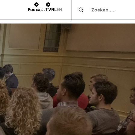
Zocht naar:
Podcast
TV
NL
EN