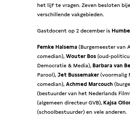
het lijf te vragen. Zeven besloten 
verschillende vakgebieden.
Gastdocent op 2 december is
Humbe
Femke Halsema
(Burgemeester van 
comedian),
Wouter Bos
(oud-politicu
Democratie & Media),
Barbara van B
Parool),
Jet Bussemaker
(voormalig
comedian),
Achmed Marcouch
(burg
(bestuurder van het Nederlands Film
(algemeen directeur GVB),
Kajsa Oll
(schoolbestuurder) en vele anderen.