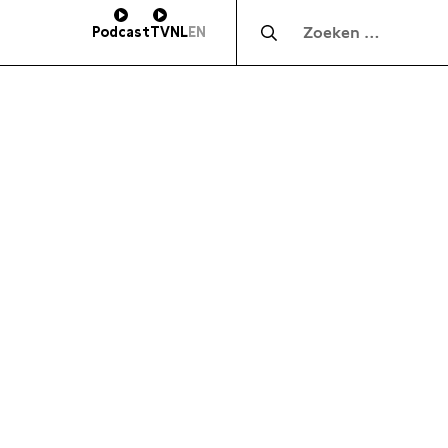
Zocht naar:
Podcast
TV
NL
EN
HOOGTE
SUBSCRIBE