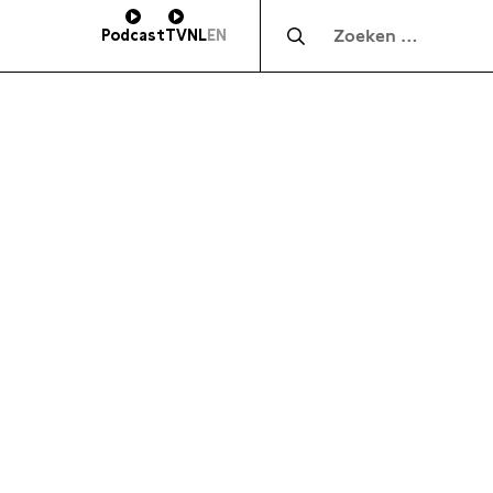
Zocht naar:
Podcast
TV
NL
EN
HOOGTE
SUBSCRIBE