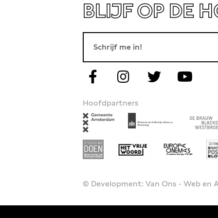
BLIJF OP DE 
Hoofdpartners
© Development: Van Ons - Web en