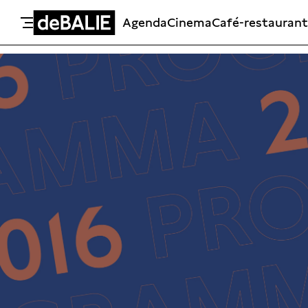
Agenda
Cinema
Café-restaurant
De Balie
Meteen naar de content