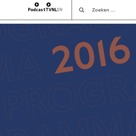
Zocht naar:
Podcast
TV
NL
EN