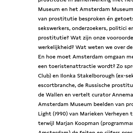
Museum en het Amsterdam Museum. T
van prostitutie besproken én getoet
sekswerkers, onderzoekers, politici
prostitutie? Wat zijn onze vooroord
werkelijkheid? Wat weten we over de
En hoe moet Amsterdam omgaan met 
een toeristenattractie wordt? Zo sp
Club) en Ilonka Stakelborough (ex-se
escortbranche, de Russische prostit
de Wallen en vertelt curator Annema
Amsterdam Museum beelden van prost
Light (1990) van Marieken Verheyen t
terwijl Marjan Koopman (programma
Amsterdam) de feiten en cijfers pres