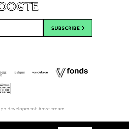
HOOGTE
SUBSCRIBE
 App development Amsterdam