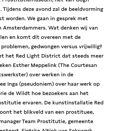
ijdens deze avond zal de beeldvorming
st worden. We gaan in gesprek met
 en Amsterdammers. Wat denken wij van
elen en komt dit overeen met de
 problemen, gedwongen versus vrijwillig?
het Red Light District dat steeds meer
reken Esther Meppelink (The Courtesan
kswerkster) over werken in de
uee Inga (pseudoniem) over haar werk op
rie de Wildt hoe bezoekers aan het
itutie ervaren. De kunstinstallatie Red
oont het blikveld van een prostituee,
manager Team Prostitutie, gemeente
enteert. Sietske Altink van Sekswerk