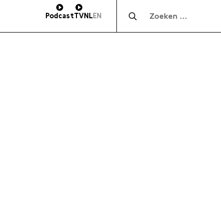
Zocht naar:
Podcast
TV
NL
EN