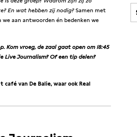
e is deze groep?
Waarom zijn zij zo
te?
En
wat hebben zij nodig?
Samen met
en we aan antwoorden én bedenken we
nop. Kom vroeg, de zaal gaat open om 18:45
e Live Journalism? Of een tip delen?
 café van De Balie, waar ook Real