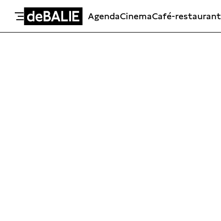
Agenda
Cinema
Café-restaurant
De Balie
Meteen naar de content