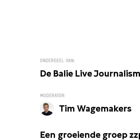
DI 5 MAART / 19
ONDERDEEL VAN
De Balie Live Journalis
MODERATOR
Tim Wagemakers
Een groeiende groep zz