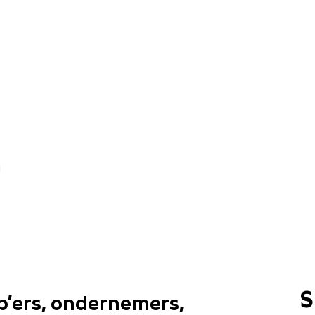
:00 / GROTE ZAAL
m
S
p’ers, ondernemers,