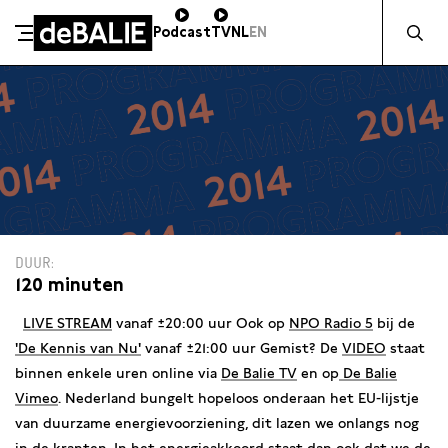
Zocht naa
Podcast
TV
NL
EN
De Balie
Meteen naar de content
DUUR
120 minuten
LIVE
S
TREAM
vanaf ±20:00 uur Ook op
NPO Radio 5
bij de
'De Kennis van Nu'
vanaf ±21:00 uur Gemist? De
VIDEO
staat
binnen enkele uren online via
De Balie TV
en op
De Balie
Vimeo
. Nederland bungelt hopeloos onderaan het EU-lijstje
van duurzame energievoorziening, dit lazen we onlangs nog