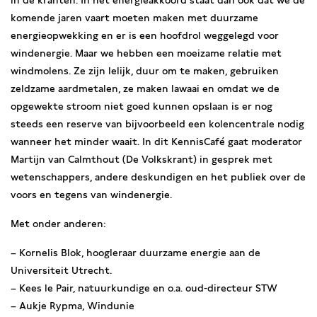
in de kranten. In het energieakkoord staat dan ook dat we de
komende jaren vaart moeten maken met duurzame
energieopwekking en er is een hoofdrol weggelegd voor
windenergie. Maar we hebben een moeizame relatie met
windmolens. Ze zijn lelijk, duur om te maken, gebruiken
zeldzame aardmetalen, ze maken lawaai en omdat we de
opgewekte stroom niet goed kunnen opslaan is er nog
steeds een reserve van bijvoorbeeld een kolencentrale nodig
wanneer het minder waait. In dit KennisCafé gaat moderator
Martijn van Calmthout (De Volkskrant) in gesprek met
wetenschappers, andere deskundigen en het publiek over de
voors en tegens van windenergie.
Met onder anderen:
– Kornelis Blok, hoogleraar duurzame energie aan de
Universiteit Utrecht.
– Kees le Pair, natuurkundige en o.a. oud-directeur STW
– Aukje Rypma, Windunie