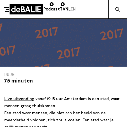
Zocht naa
Podcast
TV
NL
EN
De Balie
Meteen naar de content
DUUR
75 minuten
Live uitzending
vanaf 19:15 uur Amsterdam is een stad, waar
mensen graag thuiskomen.
Een stad waar mensen, die niet aan het beeld van de
meerderheid voldoen, zich thuis voelen. Een stad waar je