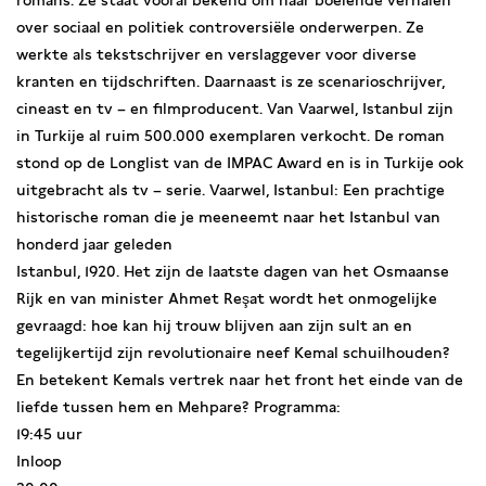
romans. Ze staat vooral bekend om haar boeiende verhalen
over sociaal en politiek controversiële onderwerpen. Ze
werkte als tekstschrijver en verslaggever voor diverse
kranten en tijdschriften. Daarnaast is ze scenarioschrijver,
cineast en tv – en filmproducent. Van Vaarwel, Istanbul zijn
in Turkije al ruim 500.000 exemplaren verkocht. De roman
stond op de Longlist van de IMPAC Award en is in Turkije ook
uitgebracht als tv – serie. Vaarwel, Istanbul: Een prachtige
historische roman die je meeneemt naar het Istanbul van
honderd jaar geleden
Istanbul, 1920. Het zijn de laatste dagen van het Osmaanse
Rijk en van minister Ahmet Reşat wordt het onmogelijke
gevraagd: hoe kan hij trouw blijven aan zijn sult an en
tegelijkertijd zijn revolutionaire neef Kemal schuilhouden?
En betekent Kemals vertrek naar het front het einde van de
liefde tussen hem en Mehpare? Programma:
19:45 uur
Inloop