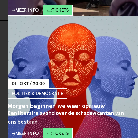
MEER INFO
TICKETS
DI 1 OKT / 20:00
POLITIEK & DEMOCRATIE
Morgen beginnen we weer opnieuw
Een literaire avond over de schaduwkanten van
ons bestaan
MEER INFO
TICKETS