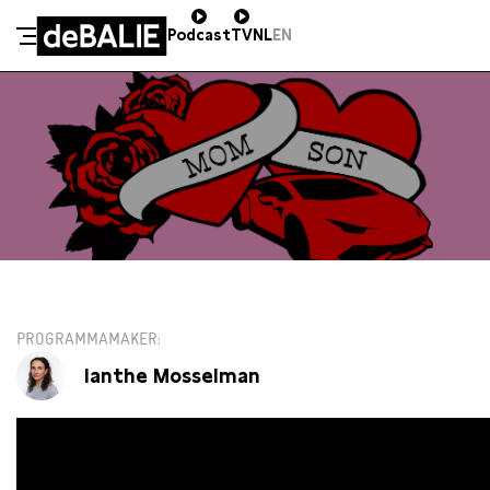
Podcast
TV
NL
EN
De Balie
Meteen naar de content
WO 18 SEPTEMBER / 20:30 / SALON
PROGRAMMAMAKER
Ianthe Mosselman