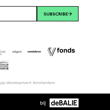
SUBSCRIBE
 App development Amsterdam
bij