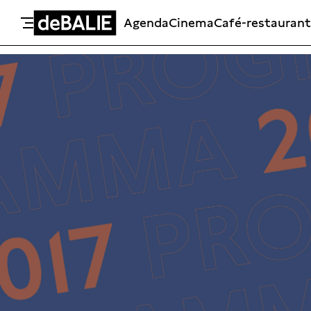
Agenda
Cinema
Café-restaurant
De Balie
Meteen naar de content