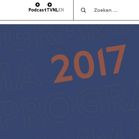
Zocht naar:
Podcast
TV
NL
EN