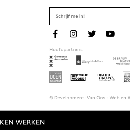
Hoofdpartners
© Development: Van Ons - Web en
JKEN
WERKEN