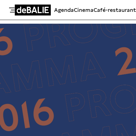
Agenda
Cinema
Café-restaurant
De Balie
Meteen naar de content