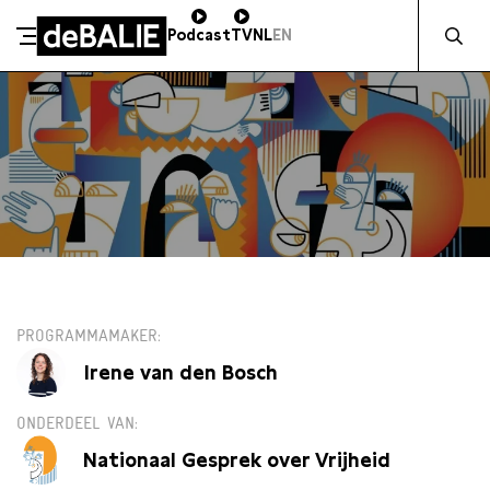
Zocht naa
Podcast
TV
NL
EN
De Balie
Meteen naar de content
MA 9 DECEMBER / AMSTERDAM
PROGRAMMAMAKER
Irene van den Bosch
ONDERDEEL VAN
Nationaal Gesprek over Vrijheid