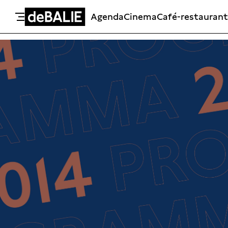
Agenda
Cinema
Café-restaurant
De Balie
Meteen naar de content