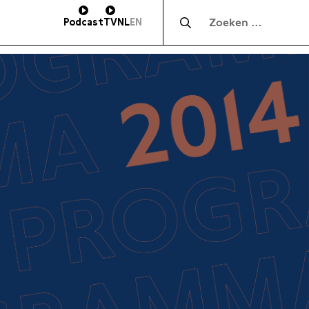
Zocht naar:
Podcast
TV
NL
EN