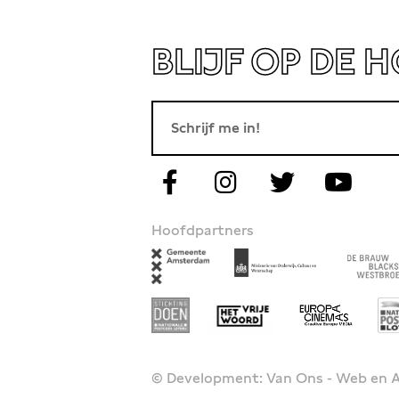
BLIJF OP DE 
Hoofdpartners
© Development: Van Ons - Web en