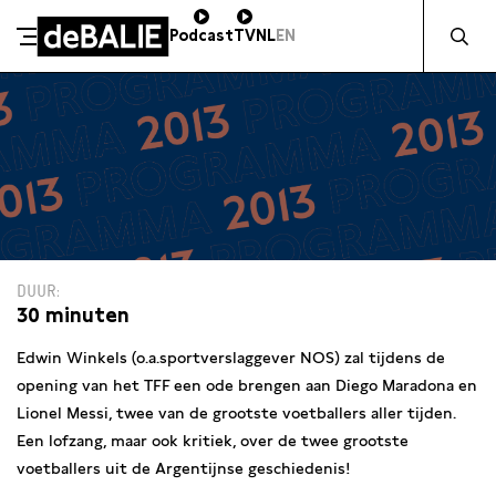
Zocht naa
Podcast
TV
NL
EN
De Balie
Meteen naar de content
DUUR
30 minuten
Edwin Winkels (o.a.sportverslaggever NOS) zal tijdens de
opening van het TFF een ode brengen aan Diego Maradona en
Lionel Messi, twee van de grootste voetballers aller tijden.
Een lofzang, maar ook kritiek, over de twee grootste
voetballers uit de Argentijnse geschiedenis!