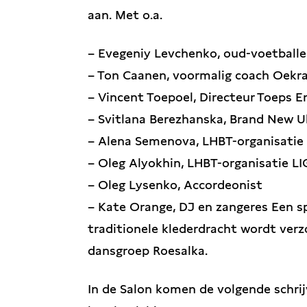
aan. Met o.a.
– Evegeniy Levchenko, oud-voetballer
– Ton Caanen, voormalig coach Oekr
– Vincent Toepoel, Directeur Toeps En
– Svitlana Berezhanska, Brand New U
– Alena Semenova, LHBT-organisatie
– Oleg Alyokhin, LHBT-organisatie L
– Oleg Lysenko, Accordeonist
– Kate Orange, DJ en zangeres Een 
traditionele klederdracht wordt ver
dansgroep Roesalka.
In de Salon komen de volgende schri