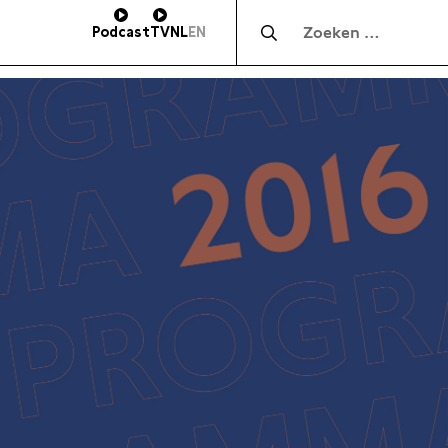
Zocht naar:
Podcast
TV
NL
EN