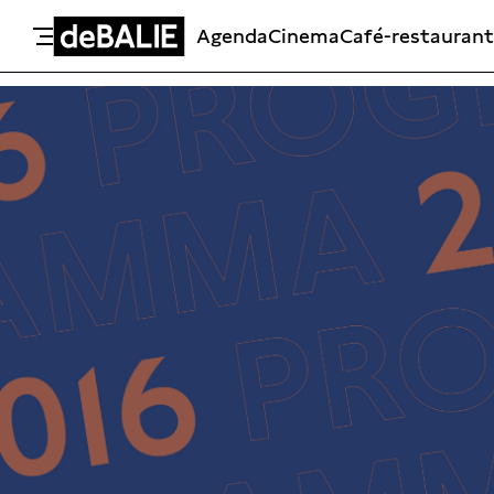
Agenda
Cinema
Café-restaurant
De Balie
Meteen naar de content