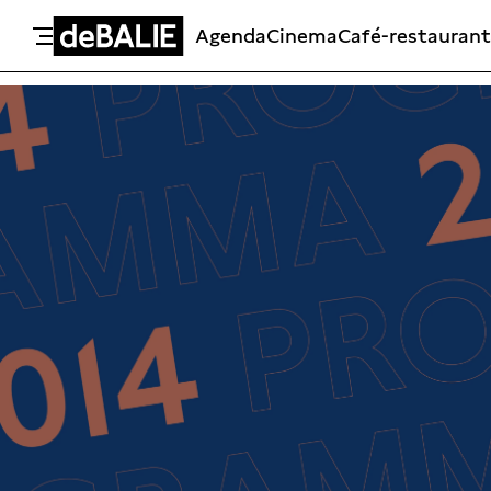
Agenda
Cinema
Café-restaurant
De Balie
Meteen naar de content