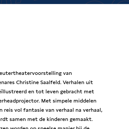
peutertheatervoorstelling van
ares Christine Saalfeld. Verhalen uit
ïllustreerd en tot leven gebracht met
erheadprojector. Met simpele middelen
eis vol fantasie van verhaal na verhaal,
wordt samen met de kinderen gemaakt.
ezen worden op speelse manier bij de