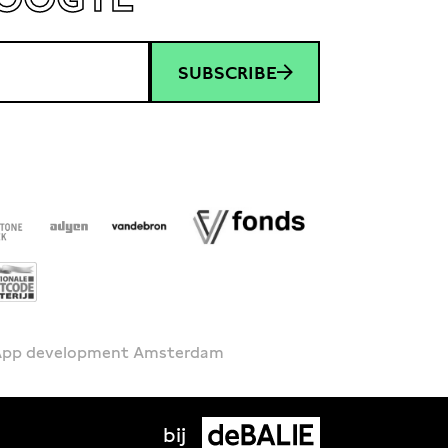
SUBSCRIBE
 App development Amsterdam
bij