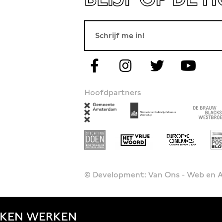
Hoofdpartners
© Development: Van Ons - Web en
JKEN
WERKEN