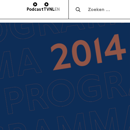
Zocht naar:
Podcast
TV
NL
EN