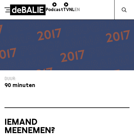
Zocht naa
Podcast
TV
NL
EN
De Balie
Meteen naar de content
DUUR
90 minuten
IEMAND
MEENEMEN?