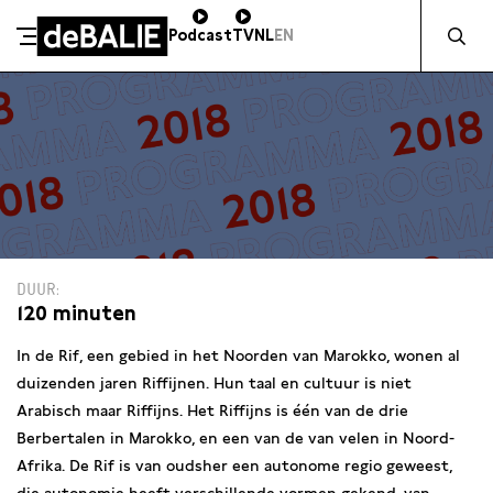
Zocht naa
Podcast
TV
NL
EN
De Balie
Meteen naar de content
DUUR
120 minuten
In de Rif, een gebied in het Noorden van Marokko, wonen al
duizenden jaren Riffijnen. Hun taal en cultuur is niet
Arabisch maar Riffijns. Het Riffijns is één van de drie
Berbertalen in Marokko, en een van de van velen in Noord-
Afrika. De Rif is van oudsher een autonome regio geweest,