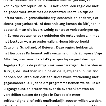
die autonomie heeft verschillende vormen gekend, van
koninkrijk tot republiek. Nu is het vooral een regio die niet
op goede voet staat met de hoofdstad Rabat. Zo zijn de
infrastructuur, gezondheidszorg, economie en onderwijs er
slecht georganiseerd. Al decennialang komen de Riffijnen in
opstand, maar dit levert weinig concrete verbeteringen op.
In Europa bestaan er ook gebieden die ontevreden zijn met
het bestuur waar ze onder vallen. Neem bijvoorbeeld
Catalonië, Schotland, of Beieren. Deze regio’s hebben zich in
het Europees Parlement zelfs verzameld in de Europese Vrije
Alliantie, waar maar liefst 49 partijen bij aangesloten zijn.
Tegelijkertijd is de praktijk vaak weerbarstiger. De Koerden in
Turkije, de Tibetanen in China en de Tsjetsjenen in Rusland
hebben ons laten zien dat een succesvolle afscheiding niet
gegarandeerd is. Tijdens dit programma nemen we de Rif als
uitgangspunt en praten we over de overeenkomsten en
verschillen tussen de regio’s in Europa die meer
zelfstandigheid, of zelfs onafhankelijk zouden willen worden.