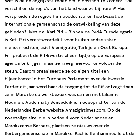
Wat is de belangrijkste reden om in opstand te komen? Hoe
verschillen de regio’s van het land waar ze bij horen? Hoe
verspreiden de regio’s hun boodschap, en hoe beziet de
internationale gemeenschap de ontwikkeling van deze
gebieden? Met o.a: Kati Piri – Binnen de PvdA Eurodelegatie
is Kati Piri verantwoordelijk voor buitenlandse zaken,
mensenrechten, asiel & emigratie, Turkije en Oost Europa.
Piri probeert de Rif-kwestie al een tijdje op de Europese
agenda te krijgen, maar ze kreeg hiervoor onvoldoende
steun. Daarom organiseerde ze op eigen titel een
bijeenkomst in het Europees Parlement over de kwestie.
Eerder dit jaar werd haar de toegang tot de Rif ontzegt toen
ze in Marokko op werkbezoek was samen met Lilianne
Ploumen. Abdennatij Benseddik is medeoprichter van de
Nederlandse Berberwebsite Amazightimes.com. Op de
tweetalige site, die is bedoeld voor Nederlandse en
Marokkaanse Berbers, plaatsen ze nieuws over de
Berbergemeenschap in Marokko. Rachid Benhammou leidt de