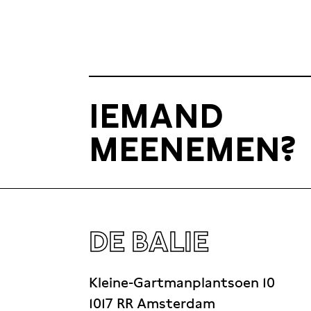
Plein Publiek
is een serie diepte-in
door onze programmamakers. Wie er a
onze programmamakers. Eén ding staat
en gedurfde makers waar iedereen wa
IEMAND
Begin je weekend onder het genot van
MEENEMEN?
Geheel intiem in onze Pleinzaal aan h
DE BALIE
Kleine-Gartmanplantsoen 10
1017 RR Amsterdam