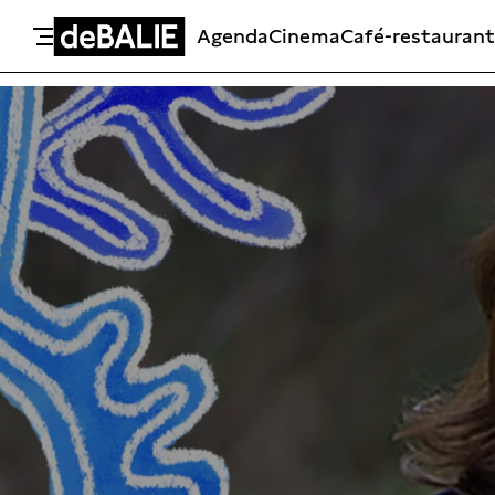
Agenda
Cinema
Café-restaurant
De Balie
Meteen naar de content