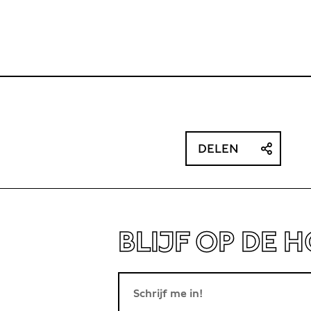
terviews met bekende makers, geïnterviewd
an tafel zit en waarom, dat bepalen
 vast: het zijn allemaal uitzonderlijke
t van op kan steken.
 een drankje en een dosis aan inspiratie.
et bruisende Leidseplein.
DELEN
BLIJF OP DE 