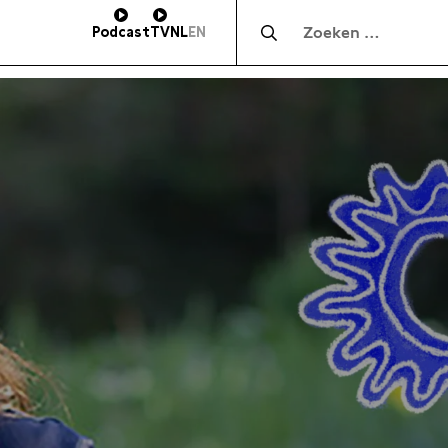
Zocht naar:
Podcast
TV
NL
EN