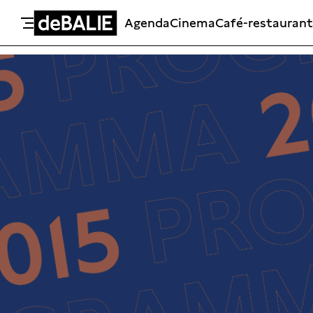
Agenda
Cinema
Café-restaurant
De Balie
Meteen naar de content