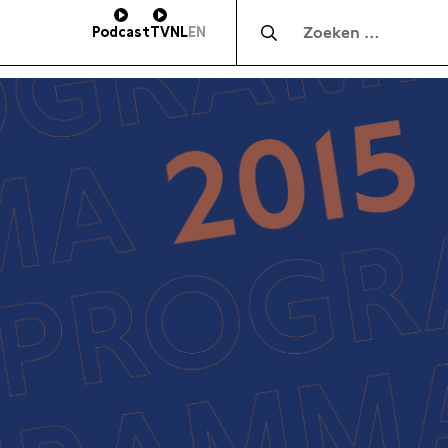
Zocht naar:
Podcast
TV
NL
EN