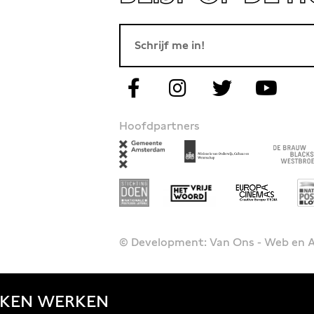
Hoofdpartners
© Development: Van Ons - Web en
JKEN
WERKEN