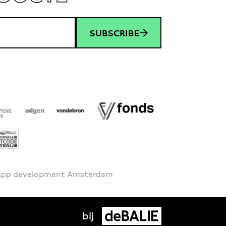
SUBSCRIBE
 App development Amsterdam
bij