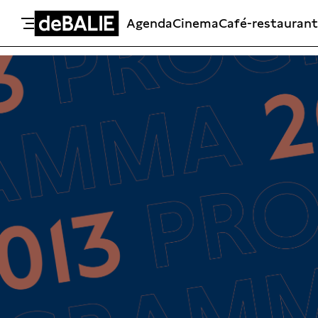
Agenda
Cinema
Café-restaurant
De Balie
Meteen naar de content