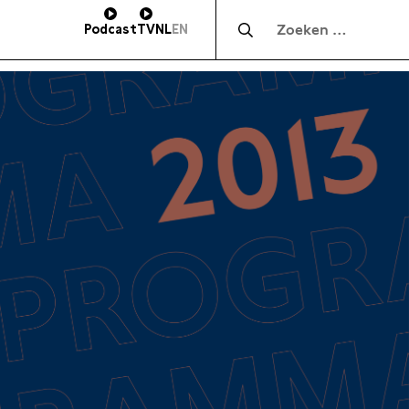
Zocht naar:
Podcast
TV
NL
EN