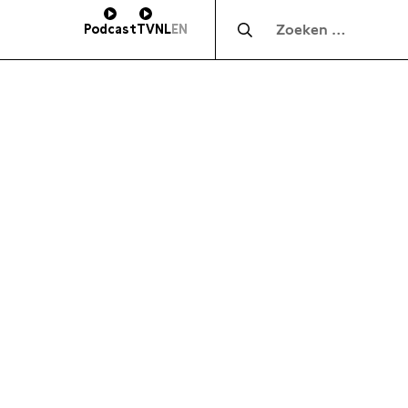
Zocht naar:
Podcast
TV
NL
EN
HOOGTE
SUBSCRIBE