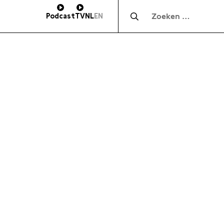
Zocht naar:
Podcast
TV
NL
EN
HOOGTE
SUBSCRIBE