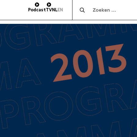
Zocht naar:
Podcast
TV
NL
EN