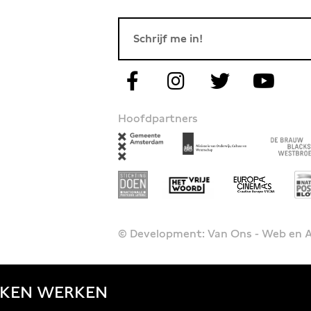
Hoofdpartners
© Development: Van Ons - Web en
JKEN
WERKEN