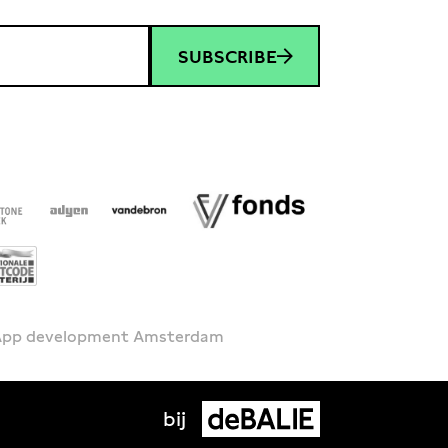
SUBSCRIBE
 App development Amsterdam
bij