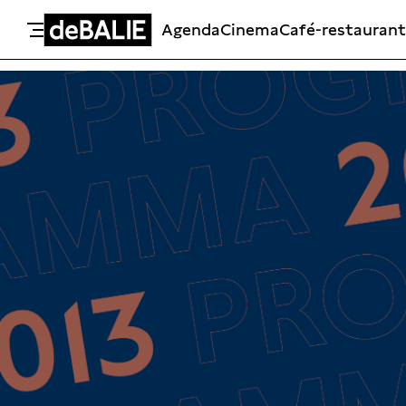
Agenda
Cinema
Café-restaurant
De Balie
Meteen naar de content