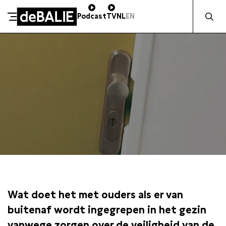
Zocht naa
Podcast
TV
NL
EN
De Balie
Meteen naar de content
DO 29 NOVEMBER / 13:30 / GROTE ZAAL
Wat doet het met ouders als er van
buitenaf wordt ingegrepen in het gezin
vanwege zorgen over de veiligheid van de