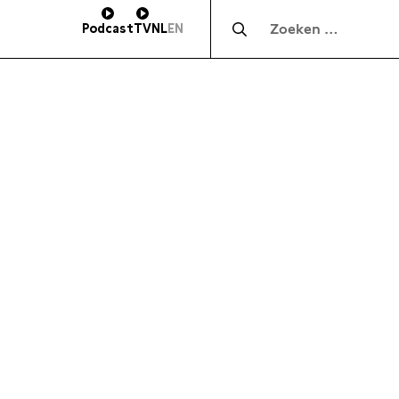
Zocht naar:
Podcast
TV
NL
EN
HOOGTE
SUBSCRIBE