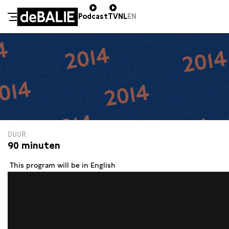
Podcast
TV
NL
EN
De Balie
Meteen naar de content
DUUR
90 minuten
This program will be in English