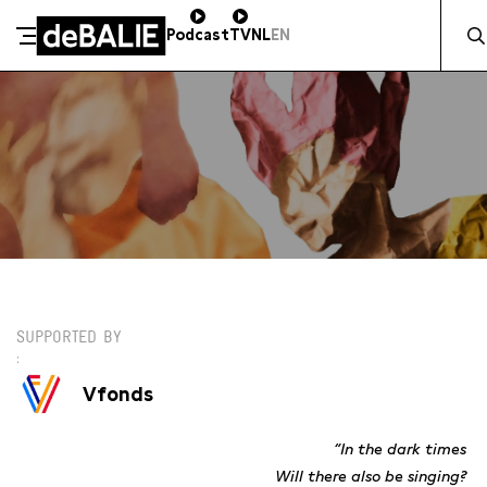
Zocht 
Podcast
TV
NL
EN
De Balie
Meteen naar de content
DO 26 JUNI / 12:30 / SALON
SUPPORTED BY
Vfonds
“In the dark times
Will there also be singing?