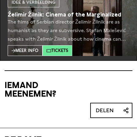
IDEE & VERBEELDING
Želimir Žilnik: Cinema of the Marginalized
The films of Serbian director Želimir Žilnik are as
humanist as they are subversive. Stefan Malešević
speaks with Želimir Žilnik about how cinema can
present a form of resistance. This program features
MEER INFO
TICKETS
an introduction by Bojan Fajfrić, and a special
screening of Žilnik’s ground breaking short film
Black Film (Crni Film, 1971, 17min). Born in
IEMAND
MEENEMEN?
DELEN