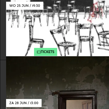
WO 25 JUN / 19:30
IDEE & VERBEELDING
Supra, a feast with Nino Haratischwili
Nino Haratischwili, renowned author of The Eighth
Life (for Brilka) and director, invites you to take a
seat at her supra at Forum on European Culture.
The Supra is a traditional Georgian feast table,
MEER INFO
TICKETS
playing a central role in social life. It is the place
where meaningful conversations take place and
therefore the perfect opening
ZA 28 JUN / 13:00