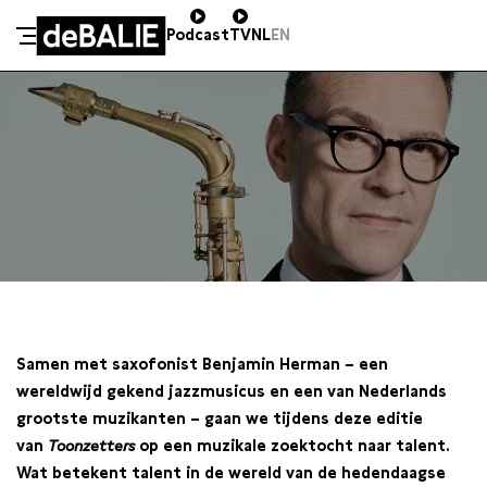
Podcast
TV
NL
EN
De Balie
Meteen naar de content
VR 9 NOVEMBER / 20:00
Samen met saxofonist Benjamin Herman – een
wereldwijd gekend jazzmusicus en een van Nederlands
grootste muzikanten – gaan we tijdens deze editie
van
Toonzetters
op een muzikale zoektocht naar talent.
Wat betekent talent in de wereld van de hedendaagse