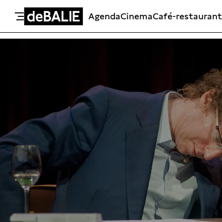
Agenda
Cinema
Café-restaurant
De Balie
Meteen naar de content