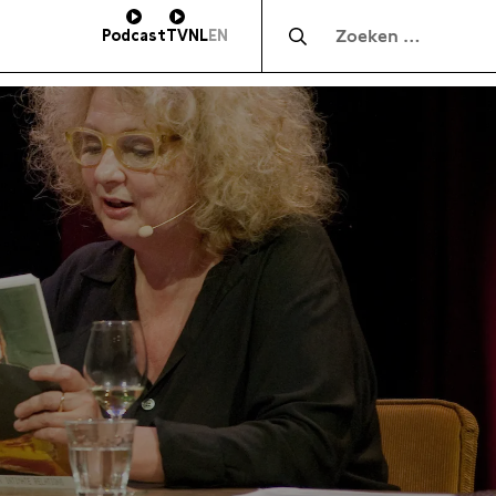
Zocht naar:
Podcast
TV
NL
EN