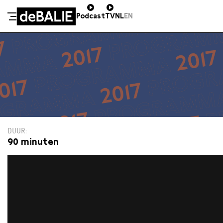
Podcast
TV
NL
EN
De Balie
Meteen naar de content
DUUR
90 minuten