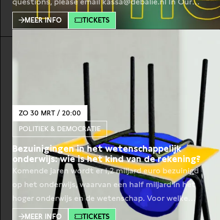
questions, please email kassa@debalie.nl In Our
Time, a series curated by Azu Nwagbogu and De
MEER INFO
TICKETS
Balie, brings together artists, thinkers, and cultural
producers to explore how art can reaffirm its
societal function beyond the confines of museums
and collectors. With in
ZO 30 MRT / 20:00
POLITIEK & DEMOCRATIE
Bezuinigingen in het wetenschappelijk
onderwijs: wie is het kind van de rekening?
Komende jaren wordt er 1,2 miljard euro bezuinigd
op het onderwijs, waarvan een half miljard in het
hoger onderwijs en de wetenschap. Voor welke
uitdagingen staan de universiteiten? En hoelang is
MEER INFO
TICKETS