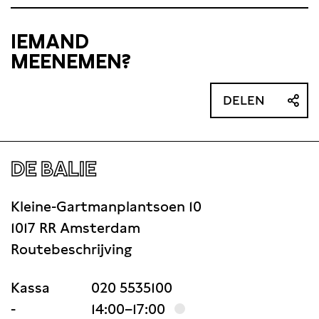
het witte hart (1997) brak hij (inter)nationaal door.
Sindsdien verschenen van
IEMAND
MEENEMEN?
DELEN
DE BALIE
Kleine-Gartmanplantsoen 10
1017 RR Amsterdam
Routebeschrijving
Kassa
020 5535100
-
14:00–17:00