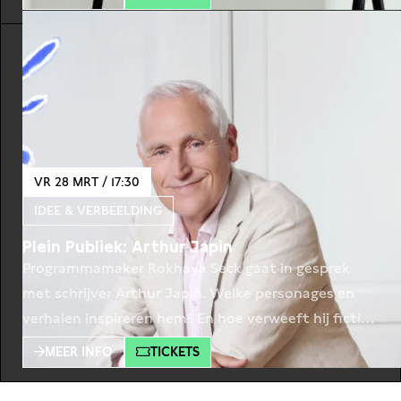
de huidige koers nog houdbaar? Op de valreep werd
hij, met steun van een deel van de oppositie, toch
aangenomen: de onderwijsbegroting. De komende
VR 28 MRT / 17:30
IDEE & VERBEELDING
Plein Publiek: Arthur Japin
Programmamaker Rokhaya Seck gaat in gesprek
met schrijver Arthur Japin. Welke personages en
verhalen inspireren hem? En hoe verweeft hij fictie
en realiteit in zijn werk? Arthur Japin schrijft
MEER INFO
TICKETS
romans en verhalen, toneelstukken en soms een
filmscenario. Met zijn eerste roman De zwarte met