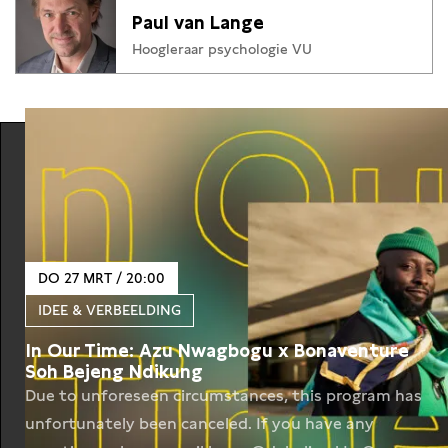
Paul van Lange
Hoogleraar psychologie VU
DO 27 MRT / 20:00
IDEE & VERBEELDING
In Our Time: Azu Nwagbogu x Bonaventure
Soh Bejeng Ndikung
Due to unforeseen circumstances, this program has
unfortunately been canceled. If you have any