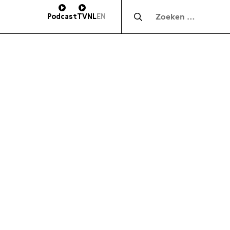
Zocht naar:
Podcast
TV
NL
EN
HOOGTE
SUBSCRIBE