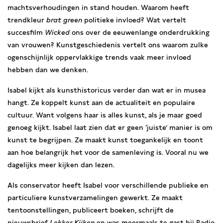
machtsverhoudingen in stand houden. Waarom heeft
trendkleur
brat green
politieke invloed? Wat vertelt
succesfilm
Wicked
ons over de eeuwenlange onderdrukking
van vrouwen? Kunstgeschiedenis vertelt ons waarom zulke
ogenschijnlijk oppervlakkige trends vaak meer invloed
hebben dan we denken.
Isabel kijkt als kunsthistoricus verder dan wat er in musea
hangt. Ze koppelt kunst aan de actualiteit en populaire
cultuur. Want volgens haar is alles kunst, als je maar goed
genoeg kijkt. Isabel laat zien dat er geen ‘juiste’ manier is om
kunst te begrijpen. Ze maakt kunst toegankelijk en toont
aan hoe belangrijk het voor de samenleving is. Vooral nu we
dagelijks meer kijken dan lezen.
Als conservator heeft Isabel voor verschillende publieke en
particuliere kunstverzamelingen gewerkt. Ze maakt
tentoonstellingen, publiceert boeken, schrijft de
nieuwsbrief
Lekker Kijken
en was meermaals te gast bij Radio