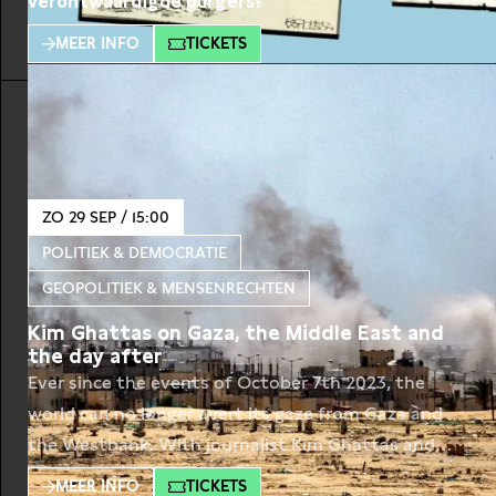
verontwaardigde burgers?
MEER INFO
TICKETS
ZO 29 SEP / 15:00
POLITIEK & DEMOCRATIE
GEOPOLITIEK & MENSENRECHTEN
Kim Ghattas on Gaza, the Middle East and
the day after
Ever since the events of October 7th 2023, the
world can no longer avert its gaze from Gaza and
the Westbank. With journalist Kim Ghattas and
Clingendael-researcher Erwin van Veen we will
MEER INFO
TICKETS