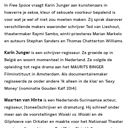
In
Free Space
vraagt Karin Junger aan kunstenaars in
hoeverre je sekse, kleur of seksuele voorkeur bepalend is
voor wat je wel of niet zou moeten maken. Zij sprak daarover
verschillende makers waaronder schrijver Ted van Lieshout,
theatermaker Raymi Sambo, winti-priesteres Marian Markelo
en auteurs Stephan Sanders en Thomas Chatterton Williams.
Karin Junger
is een schrijver-regisseur. Ze groeide op in
België en woont momenteel in Nederland. Ze volgde de
opleiding tot regie drama aan het MAURITS BINGER
Filminstituut in Amsterdam. Als documentairemaker
regisseerde ze onder andere ‘Ik alleen in de klas’ en ‘Sexy
Money’ (nominatie Gouden Kalf 2014).
Maarten van Hinte
is een Nederlands-Surinaamse acteur,
regisseur, (toneel)schrijver en dramaturg. Hij schreef onder
meer aan de voorstellingen
Woiski vs. Woiski
en
de
Gliphoeve
van Orkater en maakte voor het Nationaal Theater