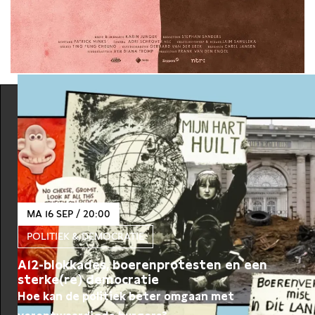
MA 16 SEP / 20:00
POLITIEK & DEMOCRATIE
A12-blokkades, boerenprotesten en een
sterke(re) democratie
Hoe kan de politiek beter omgaan met