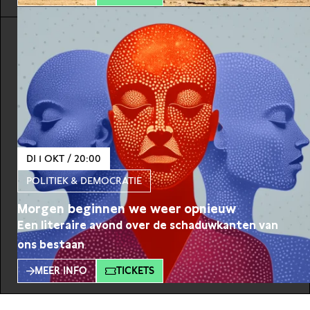
discuss what came before the 7th of October and
analyse the role of key regional players such as Iran
and Saudi Arabia. ‘At
DI 1 OKT / 20:00
POLITIEK & DEMOCRATIE
Morgen beginnen we weer opnieuw
Een literaire avond over de schaduwkanten van
ons bestaan
MEER INFO
TICKETS