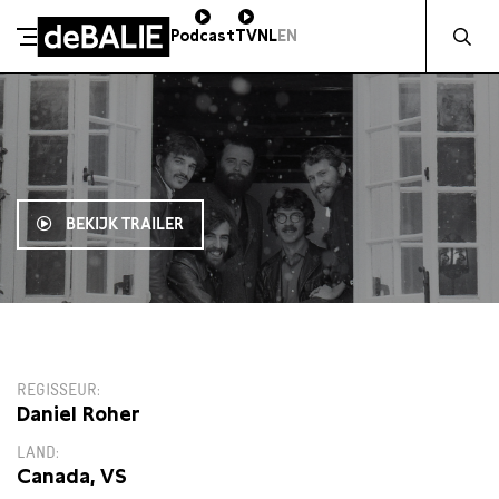
Zocht naa
Podcast
TV
NL
EN
De Balie
Meteen naar de content
BEKIJK TRAILER
12:30
Bekijk op Picl
REGISSEUR
Daniel Roher
LAND
Canada, VS