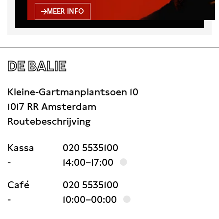
Intensief zorgen voor een ouder,
MEER INFO
partner, vriend of familielid die ziek is,
een beperking heeft, psychisch
kwetsbaar is of een verslaving heeft
kan een grote impact hebben op je
DE BALIE
leven. Zeker als je jong bent. Het kan
fijn zijn
Kleine-Gartmanplantsoen 10
1017 RR Amsterdam
Routebeschrijving
Kassa
020 5535100
-
14:00–17:00
Café
020 5535100
-
10:00–00:00