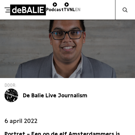
Zocht naa
Podcast
TV
NL
EN
De Balie
Meteen naar de content
DOOR
De Balie Live Journalism
6 april 2022
Portret – Een op de elf Amsterdammers is