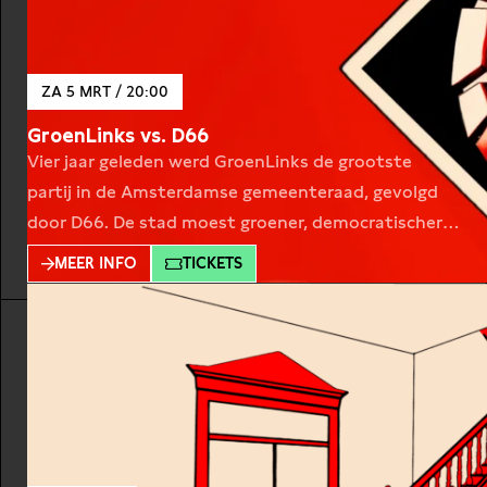
ZA 5 MRT / 20:00
GroenLinks vs. D66
Vier jaar geleden werd GroenLinks de grootste
partij in de Amsterdamse gemeenteraad, gevolgd
door D66. De stad moest groener, democratischer
en eerlijker. Wat is daarvan terecht gekomen? In dit
MEER INFO
TICKETS
1-op-1-debat spreken we beide partijen over wat er
wel en niet bereikt is op het gebied van onder meer
veiligheid, wonen en klimaat én hun nieuwe