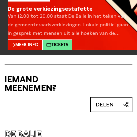
De grote verkiezingsestafette
Van 12.00 tot 20.00 staat De Balie in het teken van
de gemeenteraadsverkiezingen. Lokale politici gaan
in gesprek met mensen uit alle hoeken van de
samenleving en Nederland. De gesprekken duren
MEER INFO
TICKETS
steeds 30 minuten en gaan over de belangrijkste
thema’s die nu spelen, zoals woningbouw,
gezondheidszorg en duurzaamheid. Ieder thema
wordt ingeleid door een persoonlijk
IEMAND
MEENEMEN?
DELEN
DE BALIE