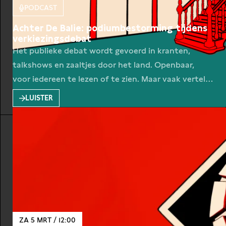
PODCAST
Achter De Balie: podiumbestorming tijdens
verkiezingsdebat
Het publieke debat wordt gevoerd in kranten,
talkshows en zaaltjes door het land. Openbaar,
voor iedereen te lezen of te zien. Maar vaak vertelt
wat achter de schermen gebeurt meer over de
LUISTER
maatschappij dan wat on the record wordt gezegd.
Zo zegt wie niet komt spreken soms evenveel als
wie wel het woord neemt. Daarom
ZA 5 MRT / 12:00