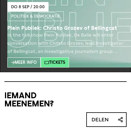
DO 8 SEP / 20:00
POLITIEK & DEMOCRATIE
Plein Publiek: Christo Grozev of Bellingcat
In the talkshow Plein Publiek, De Balie will enter
conversation with Christo Grozev, lead investigator
of Bellingcat, an investigative journalism group
that specializes in fact-checking and open-source
MEER INFO
TICKETS
intelligence. It is early April 2022. The West holds its
breath in horror, watching corpses in civilian clothes
lying on the streets just outside the town of Bucha
IEMAND
MEENEMEN?
DELEN