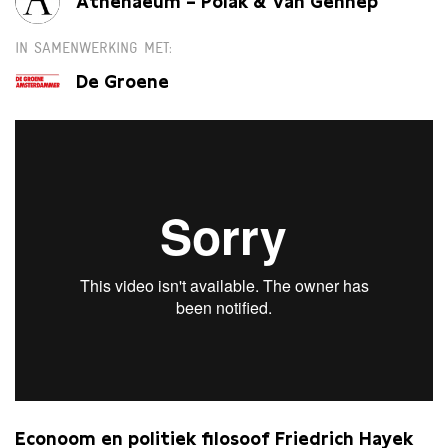
Athenaeum – Polak & Van Gennep
IN SAMENWERKING MET
De Groene
Econoom en politiek filosoof Friedrich Hayek