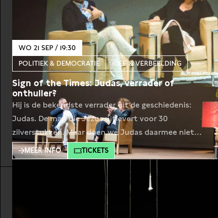
WO 21 SEP / 19:30
POLITIEK & DEMOCRATIE
IDEE & VERBEELDING
Sign of the Times: Judas, verrader of
onthuller?
Hij is de bekendste verrader uit de geschiedenis:
Judas. De man die Jezus uitlevert voor 30
zilverstukken. Maar doen we Judas daarmee niet
tekort? Journalist Arjan Visser duikt met schrijver
MEER INFO
TICKETS
Connie Palmen en voormalig Denker des Vaderlands
Hans Achterhuis aan de hand van scenes uit de ITA-
voorstelling Judas van Robert Icke in de actualiteit
van