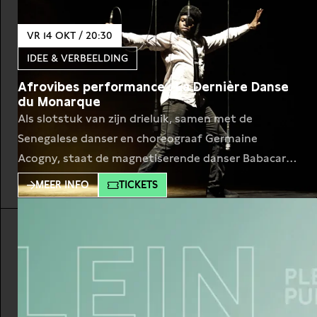
VR 14 OKT / 20:30
IDEE & VERBEELDING
Afrovibes performance : La Dernière Danse
du Monarque
Als slotstuk van zijn drieluik, samen met de
Senegalese danser en choreograaf Germaine
Acogny, staat de magnetiserende danser Babacar
Cissé weer op het podium van Afrovibes. In deze
MEER INFO
TICKETS
laatste dans beweegt hij in het ritme van zijn leven.
Zal zijn familie, net als de Monarchvlinder, zijn land
van herkomst verlaten in de hoop een betere