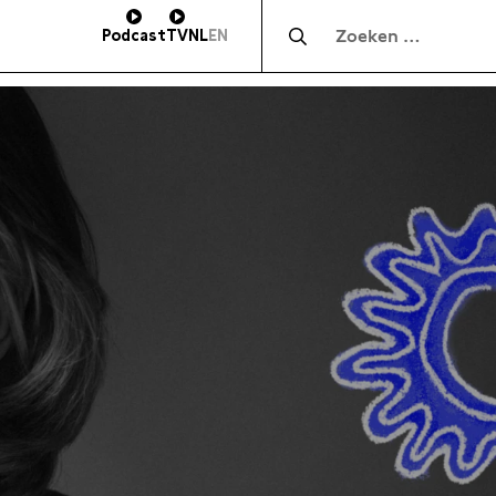
Zocht naar:
Podcast
TV
NL
EN