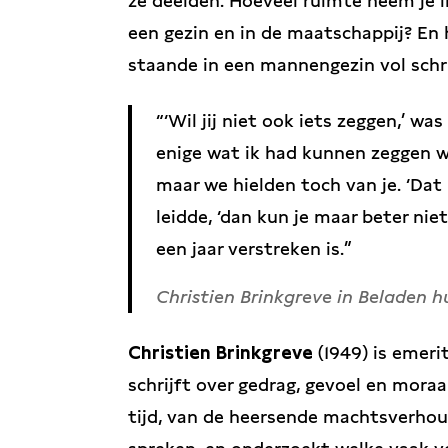
ze deelden. Hoeveel ruimte neem je in
een gezin en in de maatschappij? En 
staande in een mannengezin vol schri
‘Wil jij niet ook iets zeggen,’ wa
enige wat ik had kunnen zeggen wa
maar we hielden toch van je. ‘Dat 
leidde, ‘dan kun je maar beter ni
een jaar verstreken is.
Christien Brinkgreve in Beladen h
Christien Brinkgreve
(1949) is emer
schrijft over gedrag, gevoel en moraa
tijd, van de heersende machtsverho