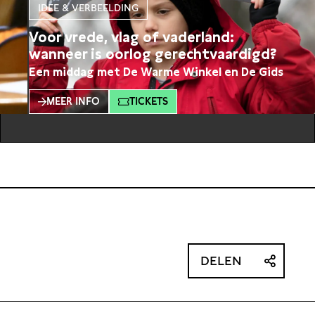
IDEE & VERBEELDING
Voor vrede, vlag of vaderland:
wanneer is oorlog gerechtvaardigd?
Een middag met De Warme Winkel en De Gids
MEER INFO
TICKETS
DELEN