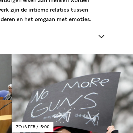
verborgen eisen aan mensen worden
werk zijn de intieme relaties tussen
nderen en het omgaan met emoties.
terviews met bekende makers, geïnterviewd
an tafel zit en waarom, dat bepalen
 vast: het zijn allemaal uitzonderlijke
t van op kan steken.
 een drankje en een dosis aan inspiratie.
et bruisende Leidseplein.
ZO 16 FEB / 15:00