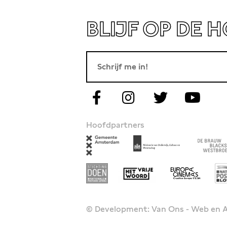
BLIJF OP DE 
Hoofdpartners
© Development: Van Ons - Web en