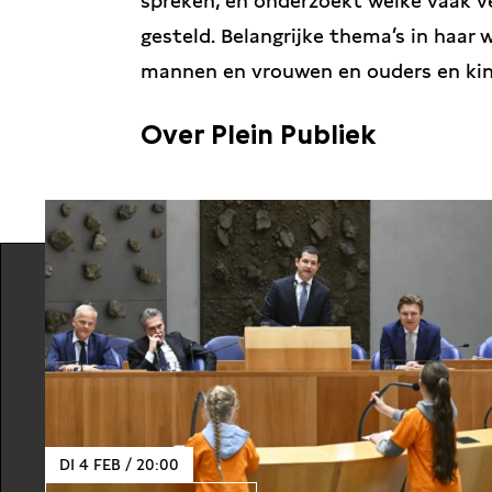
spreken, en onderzoekt welke vaak 
gesteld. Belangrijke thema’s in haar 
mannen en vrouwen en ouders en ki
Over Plein Publiek
Plein Publiek is een serie diepte-in
door onze programmamakers. Wie er a
onze programmamakers. Eén ding staat
en gedurfde makers waar iedereen wa
Begin je weekend onder het genot van
Geheel intiem in onze Pleinzaal aan h
DI 4 FEB / 20:00