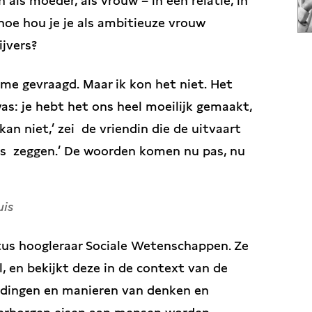
 als moeder, als vrouw – in een relatie, in
hoe hou je je als ambitieuze vrouw
jvers?
s me gevraagd. Maar ik kon het niet. Het
s: je hebt het ons heel moeilijk gemaakt,
kan niet,’ zei de vriendin die de uitvaart
ets zeggen.’ De woorden komen nu pas, nu
uis
itus hoogleraar Sociale Wetenschappen. Ze
l, en bekijkt deze in de context van de
udingen en manieren van denken en