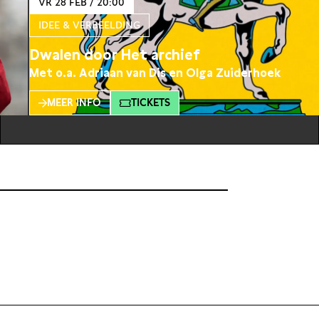
VR 28 FEB / 20:00
IDEE & VERBEELDING
Dwalen door Het archief
Met o.a. Adriaan van Dis en Olga Zuiderhoek
MEER INFO
TICKETS