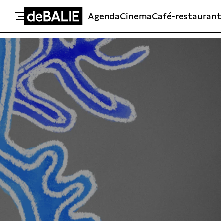
Agenda
Cinema
Café-restaurant
De Balie
Meteen naar de content