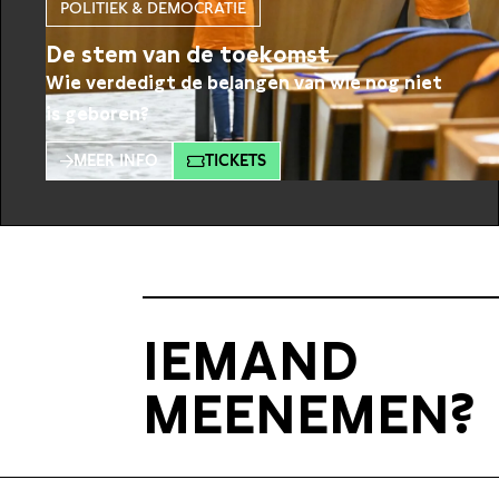
POLITIEK & DEMOCRATIE
De stem van de toekomst
Wie verdedigt de belangen van wie nog niet
is geboren?
MEER INFO
TICKETS
IEMAND
MEENEMEN?