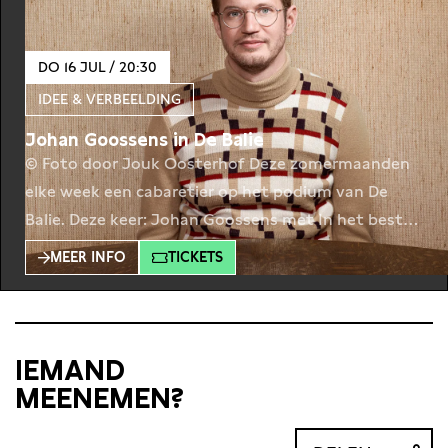
DO 16 JUL / 20:30
IDEE & VERBEELDING
Johan Goossens in De Balie
© Foto door Jouk Oosterhof Deze zomermaanden
elke week een cabaretier op het podium van De
Balie. Deze keer: Johan Goossens met In het beste
geval. Het leven loopt vaak net iets anders dan je
MEER INFO
TICKETS
wilt. Anders dan het plaatje in je hoofd. De taart
komt anders uit de oven, voor de stralende zon
komt
IEMAND
MEENEMEN?