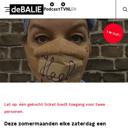
Zocht 
Podcast
TV
NL
EN
De Balie
Meteen naar de content
TRY-OUT!
ZA 15 AUGUSTUS / 20:30 / GROTE ZAAL
Let op: één gekocht ticket biedt toegang voor twee
personen.
Deze zomermaanden elke zaterdag een