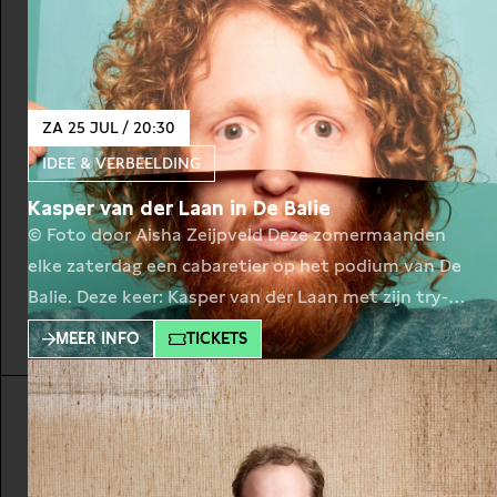
we
ZA 25 JUL / 20:30
IDEE & VERBEELDING
Kasper van der Laan in De Balie
© Foto door Aisha Zeijpveld Deze zomermaanden
elke zaterdag een cabaretier op het podium van De
Balie. Deze keer: Kasper van der Laan met zijn try-
out De Weg Naar SuccesGeluk. Cabaretier Kasper
MEER INFO
TICKETS
van der Laan neemt op hilarische wijze de uit de
voegen gegroeide zelfhulpbranche onder de loep.
Zelfhulpgoeroes hebben gefaald. De
zelfhulpboeken werken niet,