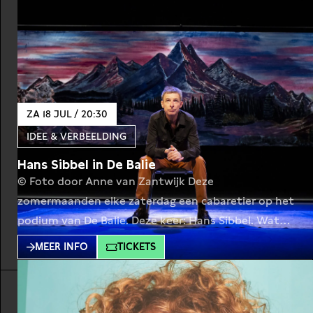
ZA 18 JUL / 20:30
IDEE & VERBEELDING
Hans Sibbel in De Balie
© Foto door Anne van Zantwijk Deze
zomermaanden elke zaterdag een cabaretier op het
podium van De Balie. Deze keer: Hans Sibbel. Wat
gaat het worden? In ieder geval gaat het over de
MEER INFO
TICKETS
economie. Over vergezichten. Punten aan
horizonnen. Zoals Mieke Telkamp zich al afvroeg,
waarheen leidt de weg die wij moeten gaan. Nou,