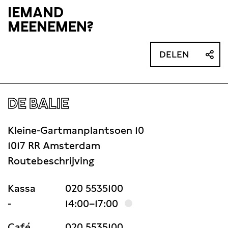
evenementenruimte van Adyen aan het Rokin
IEMAND
MEENEMEN?
DELEN
DE BALIE
Kleine-Gartmanplantsoen 10
1017 RR Amsterdam
Routebeschrijving
Kassa
020 5535100
-
14:00–17:00
Café
020 5535100