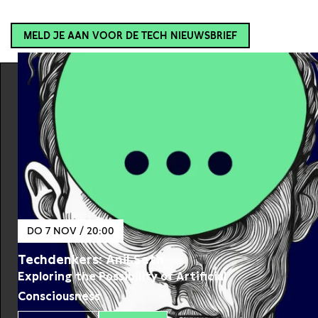
MELD JE AAN VOOR DE TECH NIEUWSBRIEF
DO 7 NOV / 20:00
Techdenkers: Anil Seth
Exploring the Possibility of Artificial
Consciousness