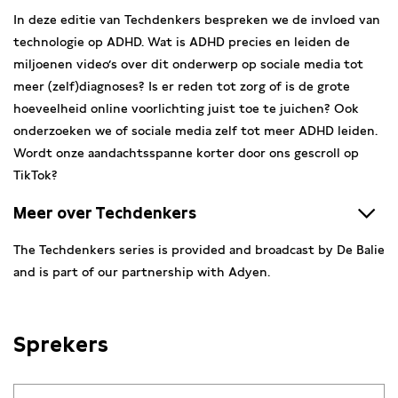
In deze editie van Techdenkers bespreken we de invloed van
technologie op ADHD. Wat is ADHD precies en leiden de
miljoenen video’s over dit onderwerp op sociale media tot
meer (zelf)diagnoses? Is er reden tot zorg of is de grote
hoeveelheid online voorlichting juist toe te juichen? Ook
onderzoeken we of sociale media zelf tot meer ADHD leiden.
Wordt onze aandachtsspanne korter door ons gescroll op
TikTok?
Meer over Techdenkers
Technologie is een onlosmakelijk onderdeel geworden van
The Techdenkers series is provided and broadcast by De Balie
ons leven, maar staan we daar wel genoeg bij stil?
and is part of our partnership with Adyen.
Tijdens Techdenkers leggen we technische innovatie langs de
ethische meetlat. Welke invloed heeft de komst van AI op
onze levens? Hoe gaan we met behulp van tech de
Sprekers
klimaatcrisis oplossen? En willen we dat algoritmes onze
partnerkeuze bepalen?