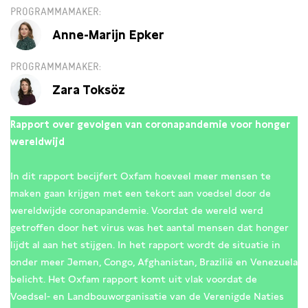
PROGRAMMAMAKER
Anne-Marijn Epker
PROGRAMMAMAKER
Zara Toksöz
Rapport over gevolgen van coronapandemie voor honger
wereldwijd
In dit rapport becijfert Oxfam hoeveel meer mensen te
maken gaan krijgen met een tekort aan voedsel door de
wereldwijde coronapandemie. Voordat de wereld werd
getroffen door het virus was het aantal mensen dat honger
lijdt al aan het stijgen. In het rapport wordt de situatie in
onder meer Jemen, Congo, Afghanistan, Brazilië en Venezuela
belicht. Het Oxfam rapport komt uit vlak voordat de
Voedsel- en Landbouworganisatie van de Verenigde Naties