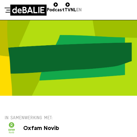
Podcast
TV
NL
EN
De Balie
Meteen naar de content
DO 9 JULI / 20:00
IN SAMENWERKING MET
Oxfam Novib