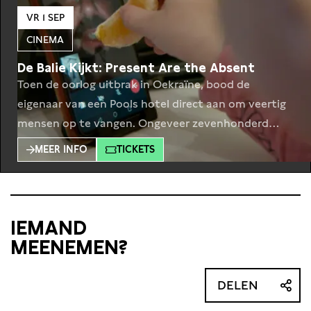
VR 1 SEP
CINEMA
De Balie Kijkt: Present Are the Absent
Toen de oorlog uitbrak in Oekraïne, bood de
eigenaar van een Pools hotel direct aan om veertig
mensen op te vangen. Ongeveer zevenhonderd
vrouwen met kinderen gingen in op zijn aanbod.
MEER INFO
TICKETS
Tussen hen zaten Marta, Valentyna en Ann.
Regisseur Lieke Heil maakte een korte
documentaire over de angst en het gemis van hun
geliefden: Present
IEMAND
MEENEMEN?
DELEN