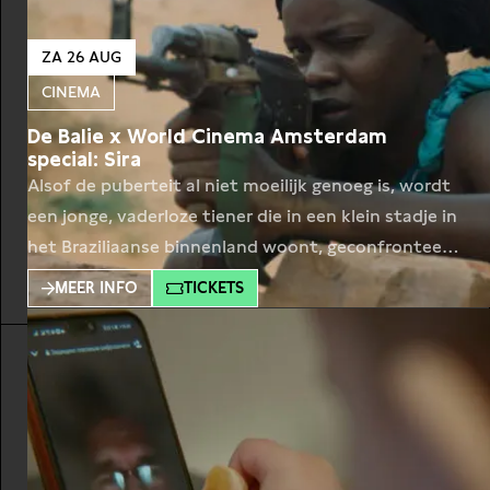
ZA 26 AUG
CINEMA
De Balie x World Cinema Amsterdam
special: Sira
Alsof de puberteit al niet moeilijk genoeg is, wordt
een jonge, vaderloze tiener die in een klein stadje in
het Braziliaanse binnenland woont, geconfronteerd
met een degeneratieve oogziekte die hem
MEER INFO
TICKETS
uiteindelijk blind zal maken. Naarmate zijn
gezichtsvermogen verslechtert, gaat hij door de
pijn en verwarring van zijn onbeantwoorde eerste
liefde en zal hij uiteindelijk uit