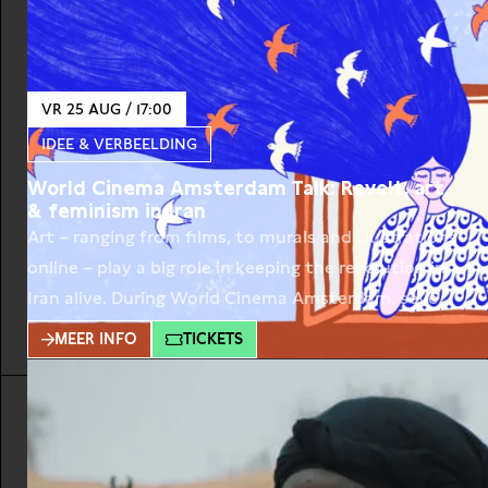
VR 25 AUG / 17:00
IDEE & VERBEELDING
World Cinema Amsterdam Talk: Revolt, art
& feminism in Iran
Art – ranging from films, to murals and illustrations
online – play a big role in keeping the revolution in
Iran alive. During World Cinema Amsterdam, several
Iranian-Dutch artists talk about revolt, art and
MEER INFO
TICKETS
feminism. What role does visual art play in the
revolution? How difficult and dangerous is it for
Iranian women to express