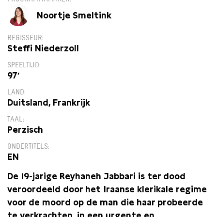
Noortje Smeltink
REGISSEUR
Steffi Niederzoll
SPEELTIJD
97′
LAND
Duitsland, Frankrijk
TAAL
Perzisch
ONDERTITELS
EN
De 19-jarige Reyhaneh Jabbari is ter dood
veroordeeld door het Iraanse klerikale regime
voor de moord op de man die haar probeerde
te verkrachten, in een urgente en