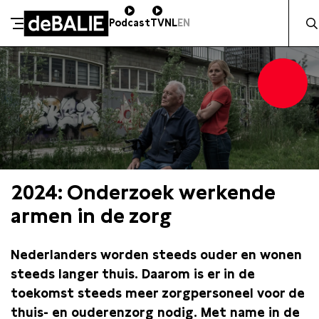
Zocht 
Podcast
TV
NL
EN
De Balie
Meteen naar de content
2024: Onderzoek werkende
armen in de zorg
Nederlanders worden steeds ouder en wonen
steeds langer thuis. Daarom is er in de
toekomst steeds meer zorgpersoneel voor de
thuis- en ouderenzorg nodig. Met name in de