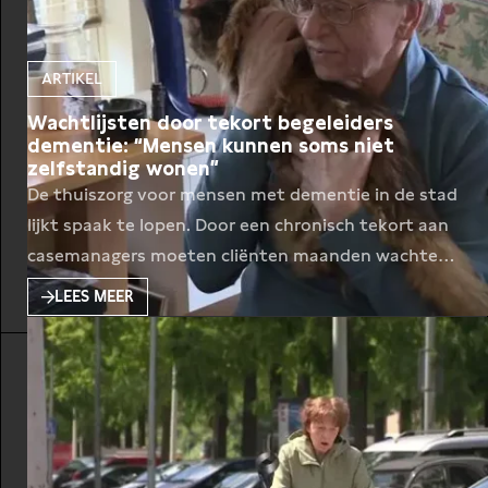
ARTIKEL
Wachtlijsten door tekort begeleiders
dementie: “Mensen kunnen soms niet
zelfstandig wonen”
De thuiszorg voor mensen met dementie in de stad
lijkt spaak te lopen. Door een chronisch tekort aan
casemanagers moeten cliënten maanden wachten
op zorg. Casemanagers begeleiden mensen bij wie
LEES MEER
dementie is geconstateerd, ze komen bij hen thuis
voor begeleiding en steun. Het is inmiddels twee
jaar geleden dat Johan Flaton uit Buitenveldert te
horen