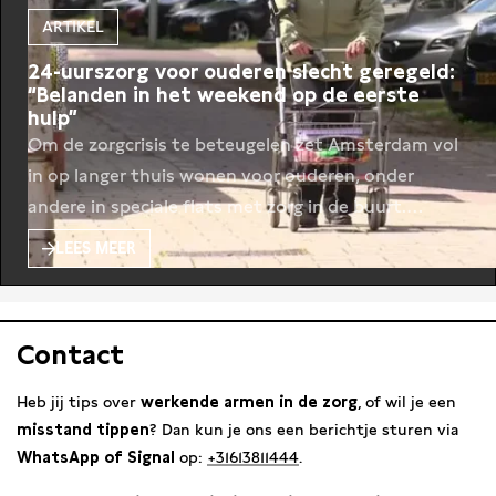
ARTIKEL
24-uurszorg voor ouderen slecht geregeld:
“Belanden in het weekend op de eerste
hulp”
Om de zorgcrisis te beteugelen zet Amsterdam vol
in op langer thuis wonen voor ouderen, onder
andere in speciale flats met zorg in de buurt.
Tijdens kantooruren gaat dat goed, maar in de
LEES MEER
avonden, nachten en weekenden is de zorg nog
slecht geregeld. Amsterdam vergrijst. Was in 2022
nog 19 procent van de Amsterdammers 65
Contact
Heb jij tips over
werkende armen in de zorg
, of wil je een
misstand tippen
? Dan kun je ons een berichtje sturen via
WhatsApp of Signal
op:
+31613811444
.