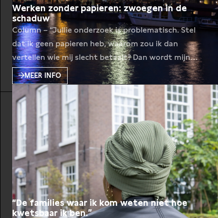
Werken zonder papieren: zwoegen in de
schaduw
Column – “Jullie onderzoek is problematisch. Stel
dat ik geen papieren heb, waarom zou ik dan
vertellen wie mij slecht betaalt? Dan wordt mijn
werkgever opgepakt, ben ik mijn baan kwijt en word
MEER INFO
ik overgeleverd aan de politie.” Na keihard werken,
amper rondkomen, achterstallig onderhoud en
kansenongelijkheid in het onderwijs, is De Balie Live
Journalism weer
“De families waar ik kom weten niet hoe
kwetsbaar ik ben.”