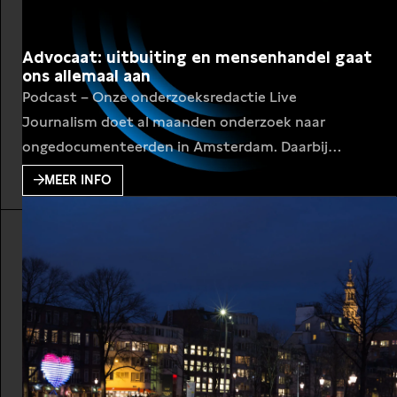
Advocaat: uitbuiting en mensenhandel gaat
ons allemaal aan
Podcast – Onze onderzoeksredactie Live
Journalism doet al maanden onderzoek naar
ongedocumenteerden in Amsterdam. Daarbij
stuiten ze op de vele verhalen van mensen zonder
MEER INFO
papieren die worden uitgebuit door hun werkgever.
Welke rechten heb je als je niet de goede papieren
hebt? Programmamaker Tim Wagemakers praat
met mensenhandel Annet Koopsen, zij werkt al
lange tijd