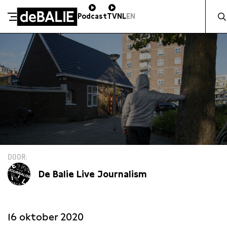
Zocht 
Podcast
TV
NL
EN
De Balie
Meteen naar de content
DOOR
De Balie Live Journalism
16 oktober 2020