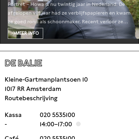
Portret – Howa is nu twintig jaar in Nederland. De
afgelopen vijf jaar had ze verblijfspapieren en kwam
ze goed rond als schoonmaker. Recent verloor ze
haar verblijfsvergunning en werkte illegaal verder.
MEER INFO
Hoe is het om vast te lopen in asielprocedures en
tegelijkertijd zwart te moeten werken om te
overleven? Nationaliteit: Liberia. Foto: Zsarà
DE BALIE
Grünfeld
Kleine-Gartmanplantsoen 10
1017 RR Amsterdam
Routebeschrijving
Kassa
020 5535100
-
14:00–17:00
Café
020 5535100