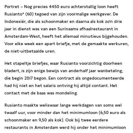
Portret – Nog precies 4450 euro achterstallig loon heeft
Rusianto* (60) tegoed van zijn voormalige werkgever. De
Indonesiër, die als schoonmaker en daarna als kok zo’n drie
jaar in dienst was van een Surinaams afhaalrestaurant in
Amsterdam-West, heeft het allemaal minutieus bijgehouden.
Voor elke week een apart briefje, met de gemaakte werkuren,
de niet-uitbetaalde uren.
Het stapeltje briefjes, waar Rusianto voorzichtig doorheen
bladert, is zijn enige bewijs van anderhalf jaar wanbetaling,
die begin 2017 begon. Een contract als ongedocumenteerde
had hij niet en het salaris ontving hij altijd contant. Het
contact met de baas was mondeling.
Rusianto maakte weliswaar lange werkdagen van soms wel
twaalf uur, voor minder dan het minimumloon (6,50 euro als
schoonmaker en 9,50 als kok). Ook bij twee eerdere
restaurants in Amsterdam werd hij onder het minimumloon