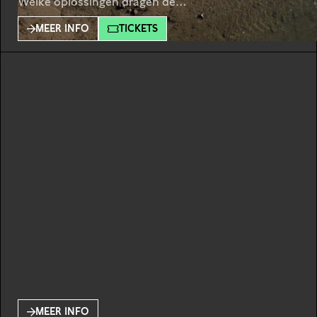
Welke oplossingen dragen de
volksvertegenwoordigers aan voor een beter
MEER INFO
TICKETS
milieu? Moet Nederland windmolens bouwen of
juist kerncentrales? En hoe gaat de politiek ervoor
zorgen dat nieuwe maatregelen niet over de ruggen
gaan van boeren, ondernemers en de
middenklasse? Tijdens dit
MEER INFO