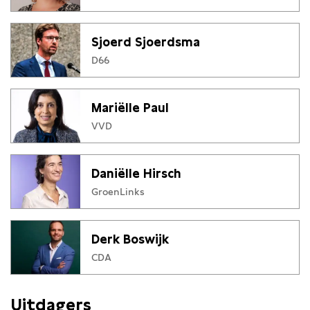
Sjoerd Sjoerdsma
D66
Mariëlle Paul
VVD
Daniëlle Hirsch
GroenLinks
Derk Boswijk
CDA
Uitdagers